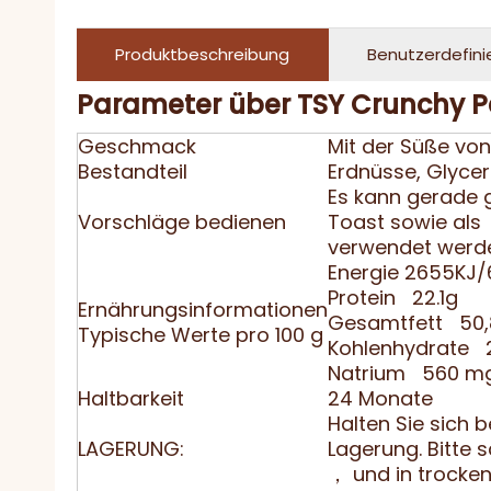
Produktbeschreibung
Benutzerdefini
Parameter über TSY Crunchy P
Geschmack
Mit der Süße vo
Bestandteil
Erdnüsse, Glycer
Es kann gerade 
Vorschläge bedienen
Toast sowie als 
verwendet werd
Energie 2655KJ/
Protein 22.1g
Ernährungsinformationen
Gesamtfett 50,
Typische Werte pro 100 g
Kohlenhydrate 
Natrium 560 m
Haltbarkeit
24 Monate
Halten Sie sich 
LAGERUNG:
Lagerung. Bitte
， und in trocke