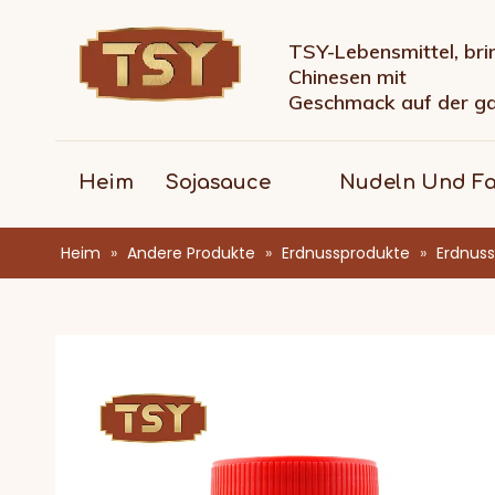
TSY-Lebensmittel, bri
Chinesen mit
Geschmack auf der g
Heim
Sojasauce
Nudeln Und F
Heim
»
Andere Produkte
»
Erdnussprodukte
»
Erdnuss