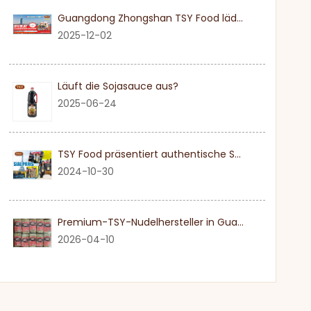
Guangdong Zhongshan TSY Food lädt Sie herzlich ein, die Dubai Gulfood Exhibition 2026 zu besuchen
2025-12-02
Läuft die Sojasauce aus?
2025-06-24
TSY Food präsentiert authentische Sojasauce auf der SIAL PARIS 2024
2024-10-30
Premium-TSY-Nudelhersteller in Guangdong
2026-04-10