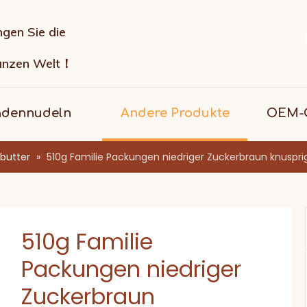
ngen Sie die
anzen Welt！
adennudeln
Andere Produkte
OEM-G
butter
»
510g Familie Packungen niedriger Zuckerbraun knuspri
510g Familie
Packungen niedriger
Zuckerbraun