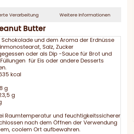
erte Verarbeitung
Weitere Informationen
eanut Butter
n Schokolade und dem Aroma der Erdnüsse
inmonostearat, Salz, Zucker
gegessen oder als Dip -Sauce für Brot und
Füllungen für Eis oder andere Desserts
en.
635 kcal
8 g
23,5 g
g
bei Raumtemperatur und feuchtigkeitssicherer
 schlossen nach dem Öffnen der Verwendung
nem, coolem Ort aufbewahren.