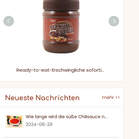
510g duftende cremige süße Schokoladen Erdnussbutter für Toast
Ready-to-eat-Erschwingliche sofortige Schokoladen Erdnussbutter
Neueste Nachrichten
mehr >>
Wie lange wird die süße Chilisauce nach einmal eröffnet?
2024-08-29