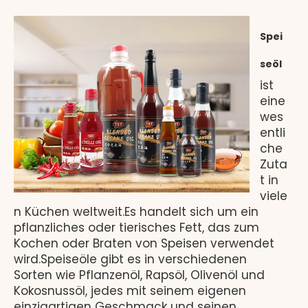
Spei
seöl
ist
eine
wes
entli
che
Zuta
t in
viele
n Küchen weltweit.Es handelt sich um ein
pflanzliches oder tierisches Fett, das zum
Kochen oder Braten von Speisen verwendet
wird.Speiseöle gibt es in verschiedenen
Sorten wie Pflanzenöl, Rapsöl, Olivenöl und
Kokosnussöl, jedes mit seinem eigenen
einzigartigen Geschmack und seinen