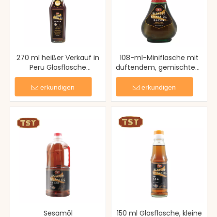
270 ml heißer Verkauf in
108-ml-Miniflasche mit
Peru Glasflasche
duftendem, gemischtem
gemischtes kochendes
Sesamöl zum Eintauchen
schwarzes Sesamöl
erkundigen
erkundigen
Sesamöl
150 ml Glasflasche, kleine