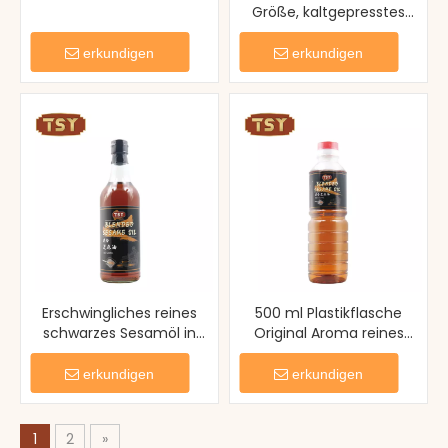
Größe, kaltgepresstes
reines Sesamöl
erkundigen
erkundigen
Erschwingliches reines
500 ml Plastikflasche
schwarzes Sesamöl in
Original Aroma reines
normaler Größe zum
Sesamöl
Anbraten
erkundigen
erkundigen
1
2
»