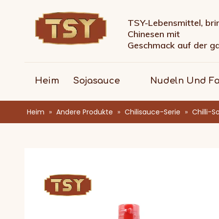
TSY-Lebensmittel, bri
Chinesen mit
Geschmack auf der g
Heim
Sojasauce
Nudeln Und F
Heim
»
Andere Produkte
»
Chilisauce-Serie
»
Chilli-