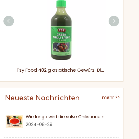
150 ml Glasflasche Gelbe Chili-Peri-Peri-Hot-Sauce
Tsy Food 482 g asiatische Gewürz-Dip-Gewürz-Grün-Chili-Sauce
Neueste Nachrichten
mehr >>
Wie lange wird die süße Chilisauce nach einmal eröffnet?
2024-08-29