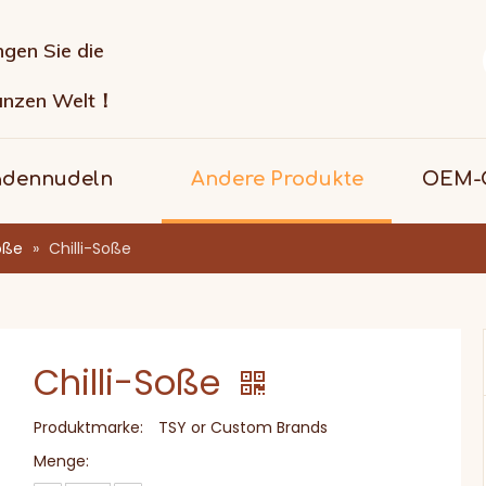
ngen Sie die
anzen Welt！
adennudeln
Andere Produkte
OEM-G
Soße
»
Chilli-Soße
Chilli-Soße
Produktmarke:
TSY or Custom Brands
Menge: