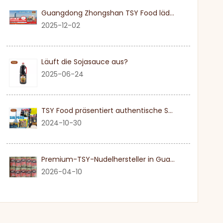
Guangdong Zhongshan TSY Food lädt Sie herzlich ein, die Dubai Gulfood Exhibition 2026 zu besuchen
2025-12-02
Läuft die Sojasauce aus?
2025-06-24
TSY Food präsentiert authentische Sojasauce auf der SIAL PARIS 2024
2024-10-30
Premium-TSY-Nudelhersteller in Guangdong
2026-04-10