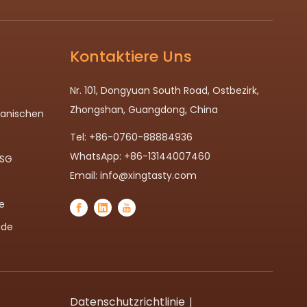
Kontaktiere Uns
Nr. 101, Dongyuan South Road, Ostbezirk,
Zhongshan, Guangdong, China
panischen
Tel: +86-0760-88884936
WhatsApp: +86-13144007460
MSG
Email:
info@xingtasty.com
e
ade
Datenschutzrichtlinie
|