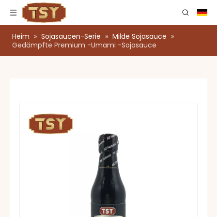
Heim
»
Sojasaucen-Serie
»
Milde Sojasauce
»
Gedämpfte Premium -Umami -Sojasauce