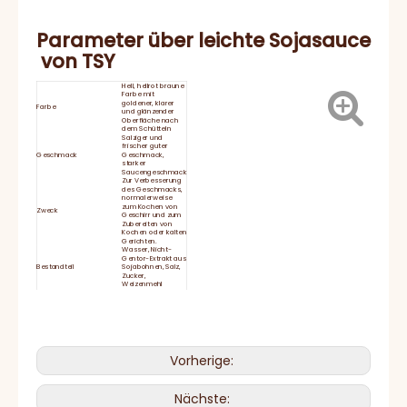
Parameter über
leichte Sojasauce
von
TSY
Hell, hellrot braune
Farbe mit
goldener, klarer
Farbe
und glänzender
Oberfläche nach
dem Schütteln
Salziger und
frischer guter
Geschmack
Geschmack,
starker
Saucengeschmack
Zur Verbesserung
des Geschmacks,
normalerweise
zum Kochen von
Zweck
Geschirr und zum
Zubereiten von
Kochen oder kalten
Gerichten.
Wasser, Nicht-
Gentor-Extrakt aus
Bestandteil
Sojabohnen, Salz,
Zucker,
Weizenmehl
Perfekt zum
Brillengerichten,
Reisgerichten
Vorschläge bedienen
und als Marinade
für Fleisch, Fisch
und
Gemüsegerichte.
Energie
Vorherige:
126KJ/30kcal,
Ernährungsinformationen
Protein: 4,5 g,
Kohlenhydrat 2,9g,
Natrium 6340 mg
Nächste:
Haltbarkeit
2 Jahre
Schließen Sie den