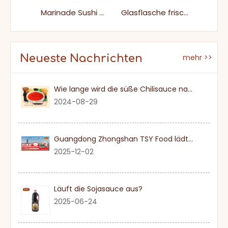
340g Plastikflasche Sauer leckerer frischer Tomatenketchup zum Kochen
Marinade Sushi Wasabi Sojasauce
Glasflasche frischer exquisiter fruchtiger Blaubeermarmelade
Neueste Nachrichten
mehr >>
Wie lange wird die süße Chilisauce nach einmal eröffnet?
2024-08-29
Guangdong Zhongshan TSY Food lädt Sie herzlich ein, die Dubai Gulfood Exhibition 2026 zu besuchen
2025-12-02
Läuft die Sojasauce aus?
2025-06-24