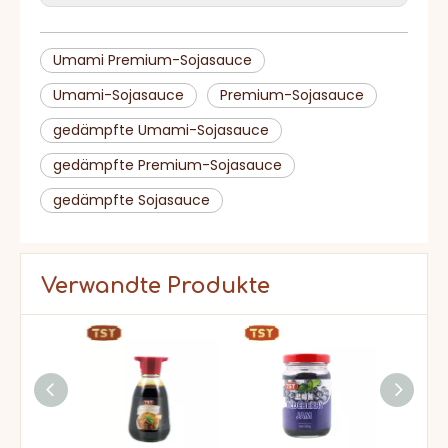
Deckel fest und
Lagerung
halten Sie nach
dem Gebrauch
gekühlt.
Lieferzeit
15-20 Tage
HACCP, BRC, IFS,
Umami Premium-Sojasauce
Zertifikat
Halal, Koscher, ISO
Umami-Sojasauce
Premium-Sojasauce
gedämpfte Umami-Sojasauce
gedämpfte Premium-Sojasauce
gedämpfte Sojasauce
Verwandte Produkte