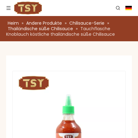
Heim
»
Andere Produkte
»
Chilisauce-Serie
»
Thailändische süße Chilisauce
»
Tauchflasche
Knoblauch köstliche thailändische süße Chilisauce