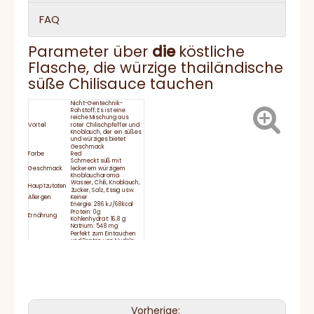
FAQ
Parameter über
die
köstliche
Flasche, die würzige thailändische
süße Chilisauce tauchen
Nicht-Gentechnik-
Rohstoff; Es ist eine
reiche Mischung aus
Vorteil
roter Chilischpfeffer und
Knoblauch, der ein süßes
und würziges bietet
Geschmack
Farbe
Red
Schmeckt süß mit
Geschmack
leckerem würzigem
Knoblaucharoma
Wasser, Chili, Knoblauch,
Hauptzutaten
Zucker, Salz, Essig usw.
Allergen
Keiner
Energie: 286 kJ/68kcal
Protein: 0g
Ernährung
Kohlenhydrat: 16,8 g
Natrium: 548 mg
Perfekt zum Eintauchen
und Braten von Nudeln,
Vorschläge
Hühnchen, Huhn,
bedienen
Gemüse und Tofu,
Frühlingsrolle.
Haltbarkeit
24 Monate
Schließen Sie den Deckel
Lagerung
fest und bleiben Sie nach
dem Gebrauch gekühlt
Lieferzeit
15-25 Tage
HACCP, BRC, IFS, Halal,
Vorherige:
Zertifikat
Koscher, ISO