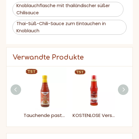
Knoblauchflasche mit thailändischer süßer
Chilisauce
Thai-Süß-Chili-Sauce zum Eintauchen in
Knoblauch
Verwandte Produkte
Plastikflasche Köstliche würzige thailändische süße Chilisauce
Tauchende pastöse würzige thailändische süße Chilisauce
KOSTENLOSE Versandprodukte Gewürze mit Schüttgut gewürztem Spicy Chili Oil