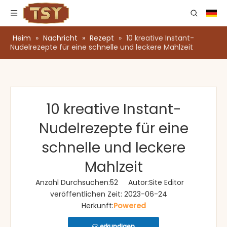
Heim
»
Nachricht
»
Rezept
»
10 kreative Instant-
Nudelrezepte für eine schnelle und leckere Mahlzeit
10 kreative Instant-
Nudelrezepte für eine
schnelle und leckere
Mahlzeit
Anzahl Durchsuchen:
52
Autor:Site Editor
veröffentlichen Zeit: 2023-06-24
Herkunft:
Powered
erkundigen