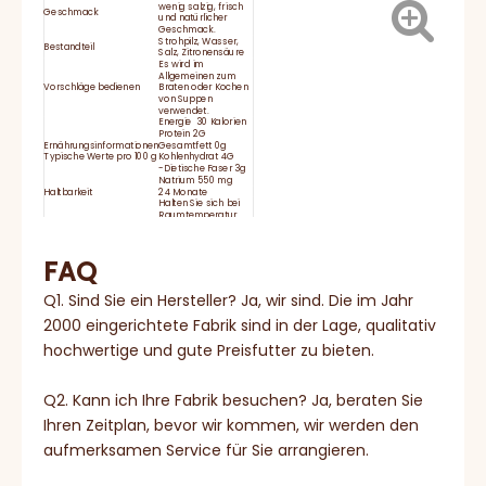
wenig salzig, frisch
Geschmack
und natürlicher
Geschmack.
Strohpilz, Wasser,
Bestandteil
Salz, Zitronensäure
Es wird im
Allgemeinen zum
Vorschläge bedienen
Braten oder Kochen
von Suppen
verwendet.
Energie 30 Kalorien
Protein 2G
Ernährungsinformationen
Gesamtfett 0g
Typische Werte pro 100 g
Kohlenhydrat 4G
-Dietische Faser 3g
Natrium 550 mg
Haltbarkeit
24 Monate
Halten Sie sich bei
Raumtemperatur
und
feuchtigkeitssicherer
Lagerung. Nach dem
LAGERUNG:
FAQ
Öffnen im
Kühlschrank für nicht
länger als 24
Stunden
Q1. Sind Sie ein Hersteller? Ja, wir sind. Die im Jahr
aufbewahren
HACCP, BRC, IFS,
2000 eingerichtete Fabrik sind in der Lage, qualitativ
Zertifikat
Halal, Koscher, ISO
hochwertige und gute Preisfutter zu bieten.
Q2. Kann ich Ihre Fabrik besuchen? Ja, beraten Sie
Ihren Zeitplan, bevor wir kommen, wir werden den
aufmerksamen Service für Sie arrangieren.