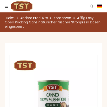
Heim
»
Andere Produkte
»
Konserven
»
425g Easy
Open Packing Ganz natürlicher frischer Strohpilz in Dosen
eingesperrt