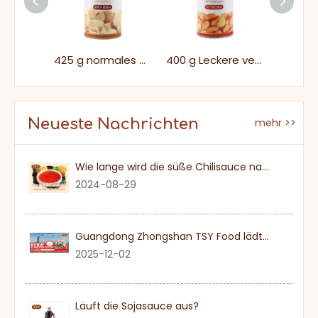
3005 g China Premium zuckerarme Dosenananas zum Backen und Kochen
425 g normales Verpacken natürlicher frischer, leckerer Scheibenscheibenpilze in Konserven
400 g Leckere verzinnte appetitliche Dosenbohne mit Tomatensauce
Neueste Nachrichten
mehr >>
Wie lange wird die süße Chilisauce nach einmal eröffnet?
2024-08-29
Guangdong Zhongshan TSY Food lädt Sie herzlich ein, die Dubai Gulfood Exhibition 2026 zu besuchen
2025-12-02
Läuft die Sojasauce aus?