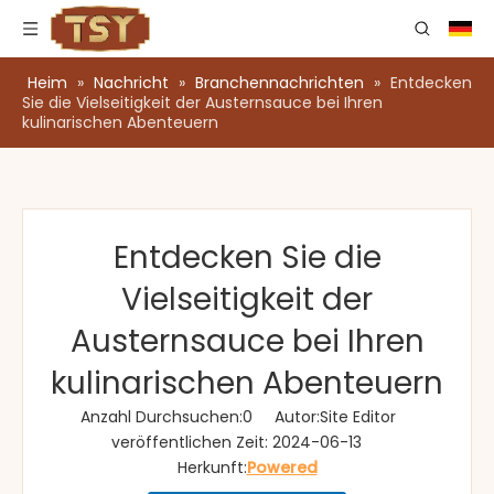
Heim
»
Nachricht
»
Branchennachrichten
»
Entdecken
Sie die Vielseitigkeit der Austernsauce bei Ihren
kulinarischen Abenteuern
Entdecken Sie die
Vielseitigkeit der
Austernsauce bei Ihren
kulinarischen Abenteuern
Anzahl Durchsuchen:
0
Autor:Site Editor
veröffentlichen Zeit: 2024-06-13
Herkunft:
Powered