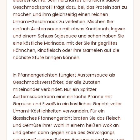
Meeresfrüchte. Sein herzhaftes und leicht süßes
Geschmacksprofil trägt dazu bei, das Protein zart zu
machen und ihm gleichzeitig einen reichen
Umami-Geschmack zu verleihen. Mischen Sie
einfach Austernsauce mit etwas Knoblauch, Ingwer
und einem Schuss Sojasauce und schon haben Sie
eine köstliche Marinade, mit der Sie Ihr gegrilltes
Hähnchen, Rindfleisch oder Ihre Garnelen auf die
nächste Stufe bringen können.
In Pfannengerichten fungiert Austernsauce als
Geschmacksverstärker, der alle Zutaten
miteinander verbindet. Nur ein Spritzer
Austernsauce kann eine einfache Pfanne mit
Gemüse und Eiweiß in ein köstliches Gericht voller
Umami-Köstlichkeiten verwandeln. Für ein
klassisches Pfannengericht braten Sie das Fleisch
und Gemüse Ihrer Wahl in einem heißen Wok an
und geben dann gegen Ende des Garvorgangs
einen großzügigen Schuss Austernsauce hinzu, um