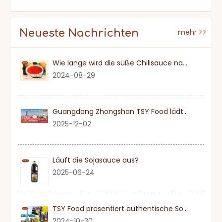
Neueste Nachrichten
mehr >>
Wie lange wird die süße Chilisauce nach einmal eröffnet?
2024-08-29
Guangdong Zhongshan TSY Food lädt Sie herzlich ein, die Dubai Gulfood Exhibition 2026 zu besuchen
2025-12-02
Läuft die Sojasauce aus?
2025-06-24
TSY Food präsentiert authentische Sojasauce auf der SIAL PARIS 2024
2024-10-30