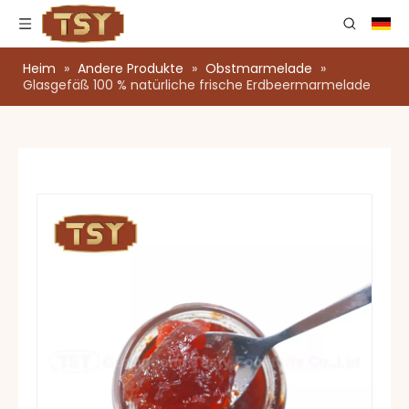
Heim
»
Andere Produkte
»
Obstmarmelade
»
Glasgefäß 100 % natürliche frische Erdbeermarmelade