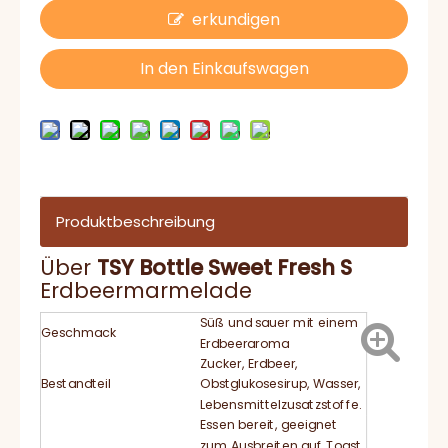
erkundigen
In den Einkaufswagen
Produktbeschreibung
Über
TSY Bottle Sweet Fresh S
Erdbeermarmelade
Süß und sauer mit einem
Geschmack
Erdbeeraroma
Zucker, Erdbeer,
Bestandteil
Obstglukosesirup, Wasser,
Lebensmittelzusatzstoffe.
Essen bereit, geeignet
zum Ausbreiten auf Toast