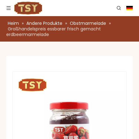
Heim
»
Andere Produkte
»
Obstmarmelade
»
Großhandelspreis essbarer frisch gemacht
erdbeermarmelade