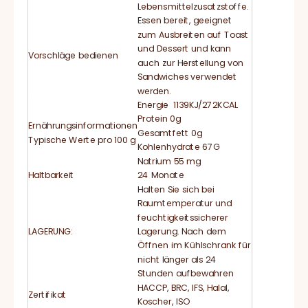
Lebensmittelzusatzstoffe.
Essen bereit, geeignet
zum Ausbreiten auf Toast
und Dessert und kann
Vorschläge bedienen
auch zur Herstellung von
Sandwiches verwendet
werden.
Energie 1139KJ/272KCAL
Protein 0g
Ernährungsinformationen
Gesamtfett 0g
Typische Werte pro 100 g
Kohlenhydrate 67G
Natrium 55 mg
Haltbarkeit
24 Monate
Halten Sie sich bei
Raumtemperatur und
feuchtigkeitssicherer
LAGERUNG:
Lagerung. Nach dem
Öffnen im Kühlschrank für
nicht länger als 24
Stunden aufbewahren
HACCP, BRC, IFS, Halal,
Zertifikat
Koscher, ISO