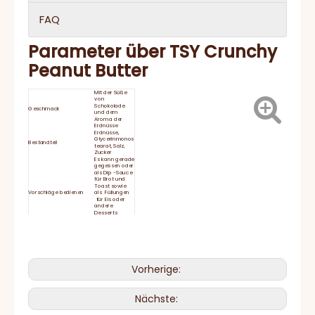
FAQ
Parameter über TSY Crunchy
Peanut Butter
Mit der Süße
von
Schokolade
Geschmack
und dem
Aroma der
Erdnüsse
Erdnüsse,
Glycerinmonos
Bestandteil
tearat, Salz,
Zucker
Es kann gerade
gegessen oder
als Dip -Sauce
für Brot und
Toast sowie
Vorschläge bedienen
als Füllungen
für Eis oder
andere
Desserts
verwendet
werden.
Energie
2655KJ/635
kcal
Protein 22.1g
Ernährungsinformationen
Gesamtfett
Vorherige:
Typische Werte pro 100 g
50,8 g
Kohlenhydrate
23,5 g
Natrium 560
mg
Nächste:
Haltbarkeit
24 Monate
Halten Sie sich
bei