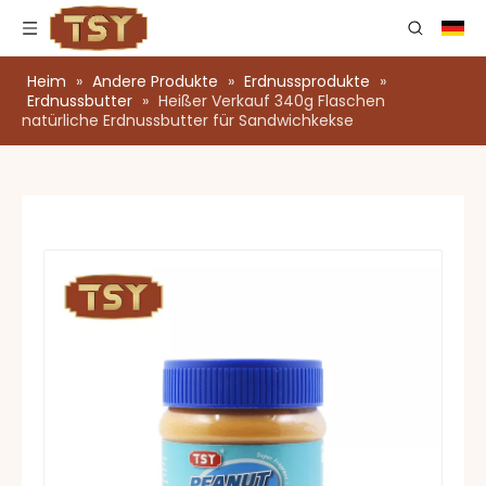
Heim
»
Andere Produkte
»
Erdnussprodukte
»
Erdnussbutter
»
Heißer Verkauf 340g Flaschen
natürliche Erdnussbutter für Sandwichkekse