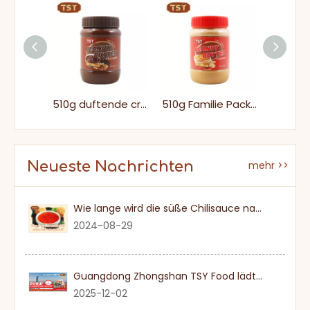
200g Flaschenpackungen bereit zu essen knusprig Erdnussbutter für Supermarkt
510g duftende cremige süße Schokoladen Erdnussbutter für Toast
510g Familie Packungen niedriger Zuckerbraun knuspriger Erdnussbutter
Neueste Nachrichten
mehr >>
Wie lange wird die süße Chilisauce nach einmal eröffnet?
2024-08-29
Guangdong Zhongshan TSY Food lädt Sie herzlich ein, die Dubai Gulfood Exhibition 2026 zu besuchen
2025-12-02