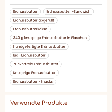
Raumtemperat
ur und
feuchtigkeitssi
cherer
Erdnussbutter
Erdnussbutter -Sandwich
Lagerung. Bitte
LAGERUNG:
schlossen
nach dem
Öffnen der
Erdnussbutter abgefüllt
Verwendung ，
und in
trockenem,
coolem Ort
Erdnussbutterkekse
aufbewahren.
HACCP, BRC,
Zertifikat
IFS, Halal,
340 g knusprige Erdnussbutter in Flaschen
Koscher, ISO
handgefertigte Erdnussbutter
Bio -Erdnussbutter
Zuckerfreie Erdnussbutter
Knusprige Erdnussbutter
Erdnussbutter -Snacks
Verwandte Produkte