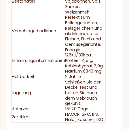
Bestandteil
Sojabohnen, Salz,
Zucker,
Weizenmehl
Perfekt zum
Brillengerichten,
Reisgerichten und
Vorschläge bedienen
als Marinade für
Fleisch, Fisch und
Gemüsegerichte.
Energie
126KJ/30kcal,
Ernährungsinformationen
Protein: 4,5 g,
Kohlenhydrat 2,9g,
Natrium 6340 mg
Haltbarkeit
2 Jahre
Schließen Sie den
Deckel fest und
Lagerung
halten Sie nach
dem Gebrauch
gekühlt.
Lieferzeit
15-20 Tage
HACCP, BRC, IFS,
Zertifikat
Halal, Koscher, ISO