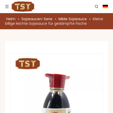
Heim
»
Sojasaucen-Serie
»
Milde Sojasauce
»
Kleine
billige leichte Sojasauce für gedämpfte Fische