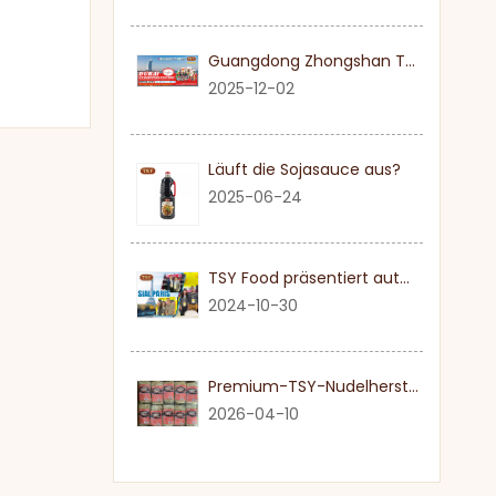
Guangdong Zhongshan TSY Food lädt Sie herzlich ein, die Dubai Gulfood Exhibition 2026 zu besuchen
2025-12-02
Läuft die Sojasauce aus?
2025-06-24
TSY Food präsentiert authentische Sojasauce auf der SIAL PARIS 2024
2024-10-30
Premium-TSY-Nudelhersteller in Guangdong
2026-04-10