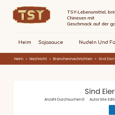
TSY-Lebensmittel, bri
Chinesen mit
Geschmack auf der g
Heim
Sojasauce
Nudeln Und F
Heim
»
Nachricht
»
Branchennachrichten
»
Sind Eier
Sind Eie
Anzahl Durchsuchen:
0
Autor:Site Edit