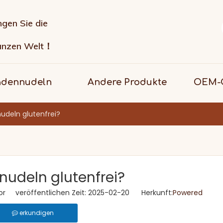
ngen Sie die
anzen Welt！
adennudeln
Andere Produkte
OEM-G
nudeln glutenfrei?
rnudeln glutenfrei?
or veröffentlichen Zeit: 2025-02-20 Herkunft:
Powered
erkundigen