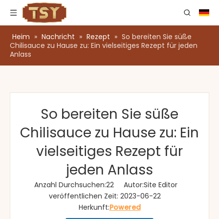
Heim
»
Nachricht
»
Rezept
»
So bereiten Sie süße
Chilisauce zu Hause zu: Ein vielseitiges Rezept für jeden
Anlass
So bereiten Sie süße
Chilisauce zu Hause zu: Ein
vielseitiges Rezept für
jeden Anlass
Anzahl Durchsuchen:
22
Autor:Site Editor
veröffentlichen Zeit: 2023-06-22
Herkunft:
Powered