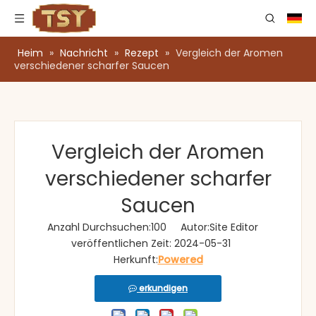
Heim
»
Nachricht
»
Rezept
»
Vergleich der Aromen
verschiedener scharfer Saucen
Vergleich der Aromen
verschiedener scharfer
Saucen
Anzahl Durchsuchen:
100
Autor:Site Editor
veröffentlichen Zeit: 2024-05-31
Herkunft:
Powered
erkundigen