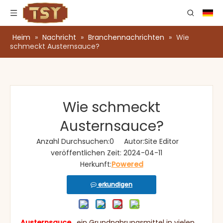
Heim
»
Nachricht
»
Branchennachrichten
»
Wie
schmeckt Austernsauce?
Wie schmeckt
Austernsauce?
Anzahl Durchsuchen:
0
Autor:Site Editor
veröffentlichen Zeit: 2024-04-11
Herkunft:
Powered
erkundigen
Austernsauce
, ein Grundnahrungsmittel in vielen