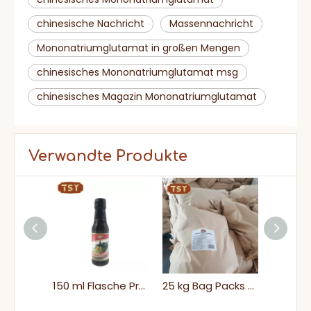
chinesische Nachricht
Massennachricht
Mononatriumglutamat in großen Mengen
chinesisches Mononatriumglutamat msg
chinesisches Magazin Mononatriumglutamat
Verwandte Produkte
500 ml No-MSG leichte Sojasauce für gedämpfte Fische
150 ml Flasche Premium Keine MSG -Rindfleisch -Austernsauce
25 kg Bag Packs Bulk Umami Salzy Monosodium Glutamat MSG