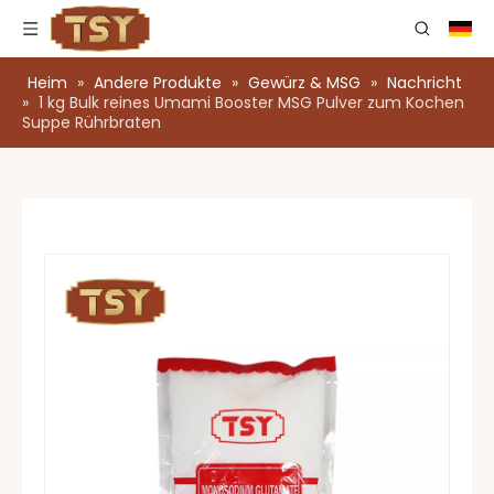
Heim
»
Andere Produkte
»
Gewürz & MSG
»
Nachricht
»
1 kg Bulk reines Umami Booster MSG Pulver zum Kochen
Suppe Rührbraten