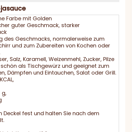
jasauce
aune Farbe mit Golden
scher guter Geschmack, starker
ack
ng des Geschmacks, normalerweise zum
hirr und zum Zubereiten von Kochen oder
.
r, Salz, Karamell, Weizenmehl, Zucker, Pilze
s schön als Tischgewürz und geeignet zum
n, Dämpfen und Eintauchen, Salat oder Grill.
2KCAL,
 g,
g
n Deckel fest und halten Sie nach dem
t.