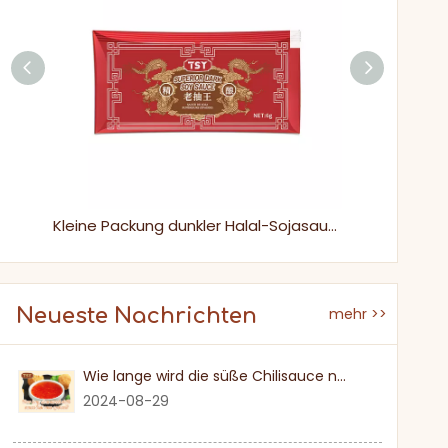
1,8 l Plastikflasche Nicht-GMO 100% natürlich dunkler Sojasauce für gebratene Nudeln
Kleine Packung dunkler Halal-Sojasauce für gebratene Nudeln
Neueste Nachrichten
mehr >>
Wie lange wird die süße Chilisauce nach einmal eröffnet?
2024-08-29