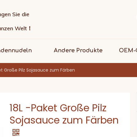
ngen Sie die
anzen Welt！
adennudeln
Andere Produkte
OEM-G
et Große Pilz Sojasauce zum Färben
18L -Paket Große Pilz
Sojasauce zum Färben