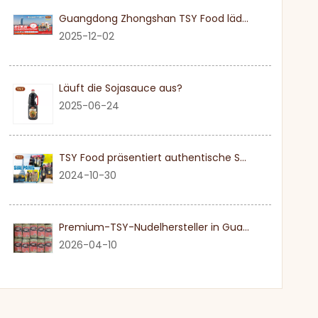
Guangdong Zhongshan TSY Food lädt Sie herzlich ein, die Dubai Gulfood Exhibition 2026 zu besuchen
2025-12-02
Läuft die Sojasauce aus?
2025-06-24
TSY Food präsentiert authentische Sojasauce auf der SIAL PARIS 2024
2024-10-30
Premium-TSY-Nudelhersteller in Guangdong
2026-04-10