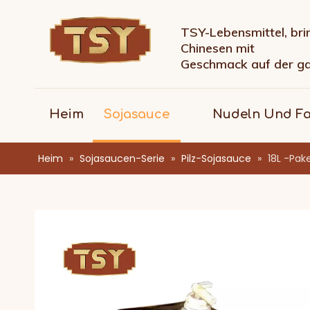
TSY-Lebensmittel, bri
Chinesen mit
Geschmack auf der g
Heim
Sojasauce
Nudeln Und F
Heim
»
Sojasaucen-Serie
»
Pilz-Sojasauce
»
18L -Pak