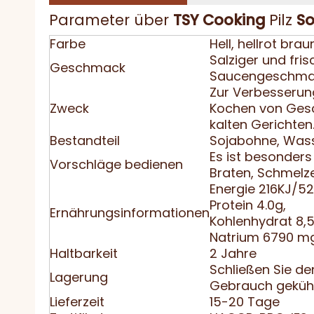
Parameter über
TSY
Cooking
Pilz
So
Farbe
Hell, hellrot br
Salziger und fri
Geschmack
Saucengeschm
Zur Verbesseru
Zweck
Kochen von Gesc
kalten Gerichten
Bestandteil
Sojabohne, Wasse
Es ist besonder
Vorschläge bedienen
Braten, Schmelze
Energie 216KJ/5
Protein 4.0g,
Ernährungsinformationen
Kohlenhydrat 8,5
Natrium 6790 m
Haltbarkeit
2 Jahre
Schließen Sie de
Lagerung
Gebrauch gekühl
Lieferzeit
15-20 Tage