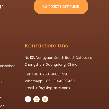
ln
Kontakt Formular
Kontaktiere Uns
Nr. 101, Dongyuan South Road, Ostbezirk,
Zhongshan, Guangdong, China
panischen
Tel: +86-0760-88884936
WhatsApp: +86-13144007460
MSG
Email:
info@xingtasty.com
e
ade