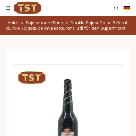
Heim
»
Sojasaucen-Serie
»
Dunkle Sojasoße
»
625 ml
dunkle Sojasauce im Restaurant-Stil für den Supermarkt