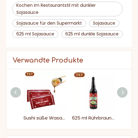
Kochen im Restaurantstil mit dunkler
Sojasauce
Sojasauce für den Supermarkt
Sojasauce
625 ml Sojasauce
625 ml dunkle Sojasauce
Verwandte Produkte
150 ml Marinade kleine Glasflasche Halal Low Salz Sojasauce
Sushi süße Wasabi Sojasauce
625 ml Rührbraun Familiengröße Glasflaschenverpackung Süße, nicht gentechnisch glutenfreie Sojasauce