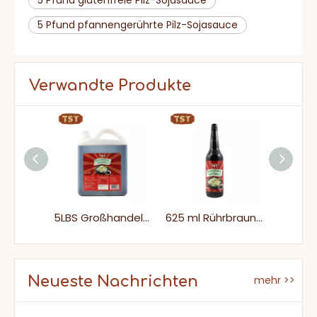
5 Pfund pfannengerührte Pilz-Sojasauce
Verwandte Produkte
Chinesische Fabrik 150 ml frisch authentische japanische Sushi -Sojasauce für Sashimi
5LBS Großhandel mit asiatischen Lebensmitteln, glutenfreie Sojasauce
625 ml Rührbraun Familiengröße Glasflaschenverpackung Süße, nicht gentechnisch glutenfreie Sojasauce
Neueste Nachrichten
mehr >>