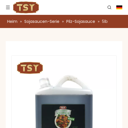
Heim
»
Sojasaucen-Serie
»
Pilz-Sojasauce
»
5lb