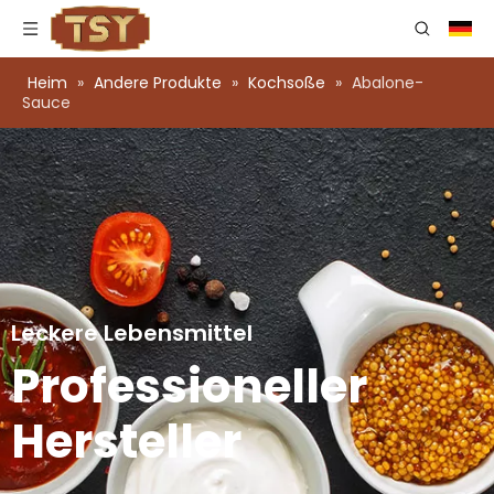
Heim
»
Andere Produkte
»
Kochsoße
»
Abalone-
Sauce
Leckere Lebensmittel
Professioneller
Hersteller