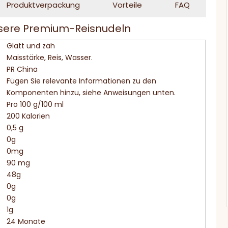
Produktverpackung
Vorteile
FAQ
Unsere Premium-Reisnudeln
Glatt und zäh
Maisstärke, Reis, Wasser.
PR China
Fügen Sie relevante Informationen zu den
Komponenten hinzu, siehe Anweisungen unten.
Pro 100 g/100 ml
200 Kalorien
0,5 g
0g
0mg
90 mg
48g
0g
0g
1g
24 Monate