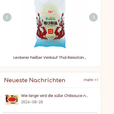
Halal 125g Meeresfrüchte zähe leckere Nudel -Nudel -Vermicelli -Reisstab
Leckerer heißer Verkauf Thai Reisstangen zäh gebratene Reis Vermicelli zäh
Neueste Nachrichten
mehr >>
Wie lange wird die süße Chilisauce nach einmal eröffnet?
2024-08-29