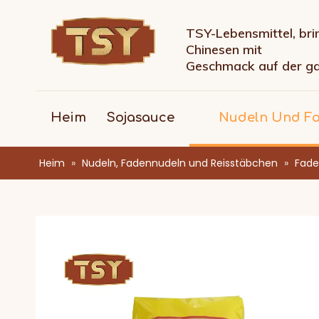
TSY-Lebensmittel, bri
Chinesen mit
Geschmack auf der g
Heim
Sojasauce
Nudeln Und F
Heim
»
Nudeln, Fadennudeln und Reisstäbchen
»
Fade