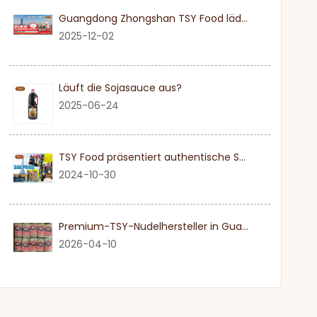
Guangdong Zhongshan TSY Food lädt Sie herzlich ein, die Dubai Gulfood Exhibition 2026 zu besuchen
2025-12-02
Läuft die Sojasauce aus?
2025-06-24
TSY Food präsentiert authentische Sojasauce auf der SIAL PARIS 2024
2024-10-30
Premium-TSY-Nudelhersteller in Guangdong
2026-04-10