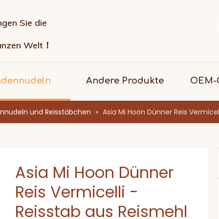
ngen Sie die
anzen Welt！
adennudeln
Andere Produkte
OEM-G
nnudeln und Reisstäbchen
»
Asia Mi Hoon Dünner Reis Vermicel
Asia Mi Hoon Dünner
Reis Vermicelli -
Reisstab aus Reismehl