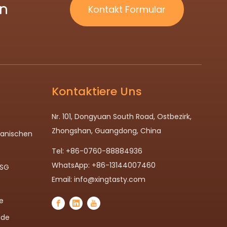
ln
Kontakt Formular
Kontaktiere Uns
Nr. 101, Dongyuan South Road, Ostbezirk,
Zhongshan, Guangdong, China
panischen
Tel: +86-0760-88884936
WhatsApp: +86-13144007460
MSG
Email:
info@xingtasty.com
e
ade