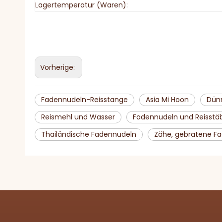
Lagertemperatur (Waren):
Vorherige:
Fadennudeln-Reisstange
Asia Mi Hoon
Dünn
Reismehl und Wasser
Fadennudeln und Reisst
Thailändische Fadennudeln
Zähe, gebratene F