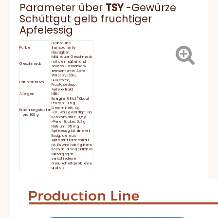
Parameter über
TSY
-Gewürze
Schüttgut gelb fruchtiger
Apfelessig
Hellbraune
Farbe
transparente
Flüssigkeit
Mild sauer Geschmack
mit dem süßen und
Geschmack
sauren Geschmack
fermentierter Äpfel
Wasser, Essig,
Süßstoffe,
Hauptzutaten
Fructosesirup,
Apfelextrakt
Allergen
NEIN
Energie: 68 kJ/16kcal
Protein: 0,5 g
Gesamtfett: 0g
Ernährungsfakten
-OF, was gesättigt: 0g
pro 100 g
Kohlenhydrat: 3,5 g
-Ferer Zucker: 0,2 g
Natrium: 35 mg
Apfelessig ist eine Art
Essig, der aus
Apfelsaft fermentiert
ist. Es wird häufig beim
Kochen, als natürliches
Mittel gegen
verschiedene
Gesundheitsprobleme
und als
Reinigungsmittel
verwendet. Es hat
Kurze
einen starken,
Beschreibung:
würzigen Geschmack
und ist bekannt für
seine potenziellen
gesundheitlichen
Vorteile, einschließlich
der Förderung des
Gewichtsverlusts, der