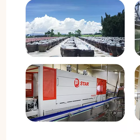
Verbesserung der
Verdauung und der
Senkung des
Blutzuckerspiegels.
Haltbarkeit
24 Monate
Schließen Sie den
Deckel fest und halten
Lagerung
Sie nach dem
Gebrauch gekühlt.
Lieferzeit
15-25 Tage
HACCP, BRC, IFS, Halal,
Zertifikat
Koscher