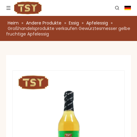
Heim
»
Andere Produkte
»
Essig
»
Apfelessig
»
Großhandelsprodukte verkaufen Gewürztesmesser gelbe
fruchtige Apfelessig