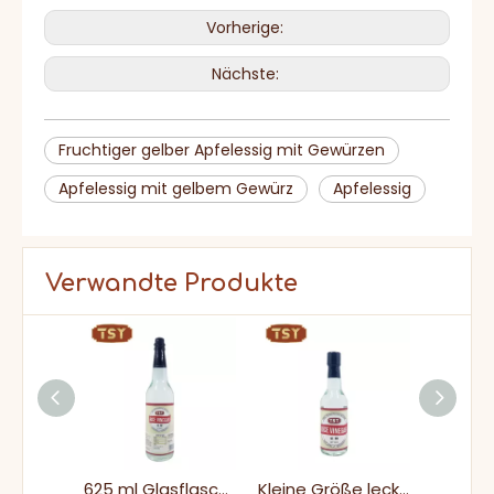
Vorherige:
Nächste:
Fruchtiger gelber Apfelessig mit Gewürzen
Apfelessig mit gelbem Gewürz
Apfelessig
Verwandte Produkte
Haushalt 1,9L Bulk -Paket -Gewürz reifer Essig Großhandelspreis
625 ml Glasflasche fermentiertes Kochen weißer Reisessig für Salat
Kleine Größe lecker sauer weißer Reisessig für die asiatische Küche