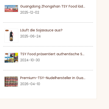
Guangdong Zhongshan TSY Food lädt Sie herzlich ein, die Dubai Gulfood Exhibition 2026 zu besuchen
2025-12-02
Läuft die Sojasauce aus?
2025-06-24
TSY Food präsentiert authentische Sojasauce auf der SIAL PARIS 2024
2024-10-30
Premium-TSY-Nudelhersteller in Guangdong
2026-04-10