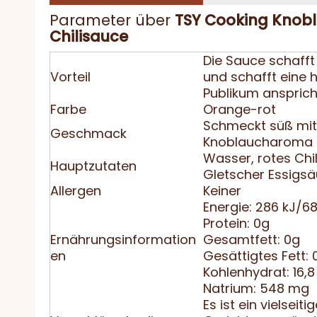
Parameter über
TSY Cooking Knobl
Chilisauce
Die Sauce schafft
Vorteil
und schafft eine 
Publikum ansprich
Farbe
Orange-rot
Schmeckt süß mit 
Geschmack
Knoblaucharoma
Wasser, rotes Chi
Hauptzutaten
Gletscher Essigsäu
Allergen
Keiner
Energie: 286 kJ/6
Protein: 0g
Ernährungsinformation
Gesamtfett: 0g
en
Gesättigtes Fett: 
Kohlenhydrat: 16,8
Natrium: 548 mg
Es ist ein vielseit