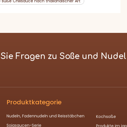
 süße Chilisauce nach thailändischer Art
n Sie Fragen zu Soße und Nude
Produktkategorie
Nudeln, Fadennudeln und Reisstäbchen
Kochsoße
Sojasaucen-Serie
Produkte im ja