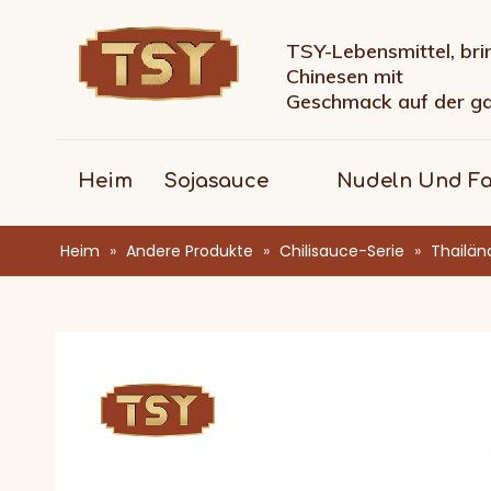
TSY-Lebensmittel, bri
Chinesen mit
Geschmack auf der g
Heim
Sojasauce
Nudeln Und F
Heim
»
Andere Produkte
»
Chilisauce-Serie
»
Thailän