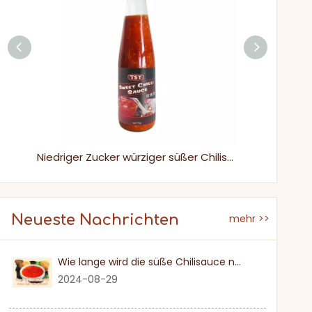
230g klassische würzige, einzigartige Geschmacksguilin -Chilisauce für Nudeln
Niedriger Zucker würziger süßer Chilisauce Koreanische thailändische Dip -Sauce für Home & Commercial -Nutzung
Neueste Nachrichten
mehr >>
Wie lange wird die süße Chilisauce nach einmal eröffnet?
2024-08-29