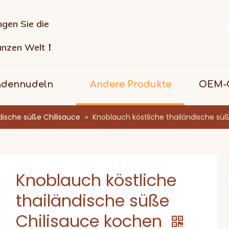
ngen Sie die
anzen Welt！
adennudeln
Andere Produkte
OEM-G
dische süße Chilisauce
»
Knoblauch köstliche thailändische sü
Knoblauch köstliche
thailändische süße
Chilisauce kochen