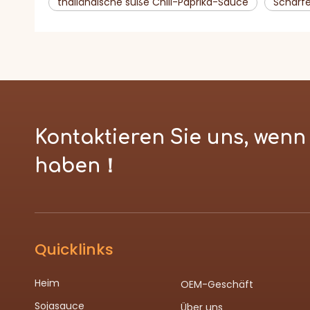
thailändische süße Chili-Paprika-Sauce
Scharfe
Kontaktieren Sie uns, wen
haben！
Quicklinks
Heim
OEM-Geschäft
Sojasauce
Über uns