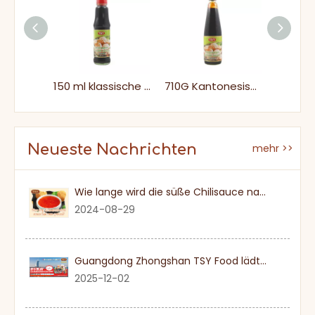
Food Additive 5lbs Meeresfrüchte Auster Sauce Heiße Sauce Glasflasche
150 ml klassische nicht-gentechnische vegetarische Auster-Sauce
710G Kantonesische authentische Umami -vegetarische Auster -Sauce
Neueste Nachrichten
mehr >>
Wie lange wird die süße Chilisauce nach einmal eröffnet?
2024-08-29
Guangdong Zhongshan TSY Food lädt Sie herzlich ein, die Dubai Gulfood Exhibition 2026 zu besuchen
2025-12-02