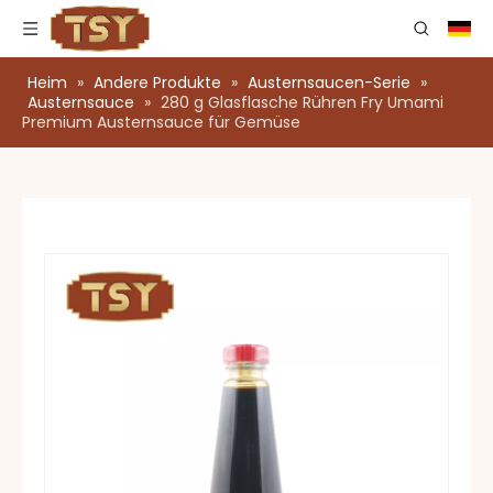
Heim
»
Andere Produkte
»
Austernsaucen-Serie
»
Austernsauce
»
280 g Glasflasche Rühren Fry Umami
Premium Austernsauce für Gemüse