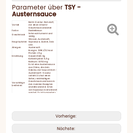
Parameter über
TSY
-
Austernsauce
Nicht-Gentor-Rohstoff,
Vorteil
der einen Umami-
Geschmack anbietet
Farbe
Dunkelbraun
Schmeckt umami und
Geschmack
salzig
Wasser, Austersaft,
Hauptzutaten
Sojasauce, Zucker, Salz
usw.
Allergen
Austersaft
Energie: 136KJ/32 kcal
Protein: 1,5 g
Ernährung
Gesamtfett: 0g
Kohlenhydrat: 6,5 g
Natrium: 3352 mg
Es ist eine Austernsauce
aus China, die dem
Gebräu der Sauce Stroh -
Austernsaft -Essenz
verleiht. Es hat einen
tiefen, reichhaltigen
Geschmack und kann in
Vorschläge
den meisten Rezepten
bedienen
anstelle anderer Arten
von Sojasauce verwendet
werden. Es ist besonders
schön als Tischgewürz
und geeignet zum
Eintauchen, Braten, Salat
oder Gemüse.
Haltbarkeit
24 Monate
Schließen Sie den Deckel
Lagerung
fest und bleiben Sie nach
Vorherige:
dem Gebrauch gekühlt
Lieferzeit
15-25 Tage
HACCP, BRC, IFS, Halal,
Zertifikat
Koscher, ISO
Nächste: