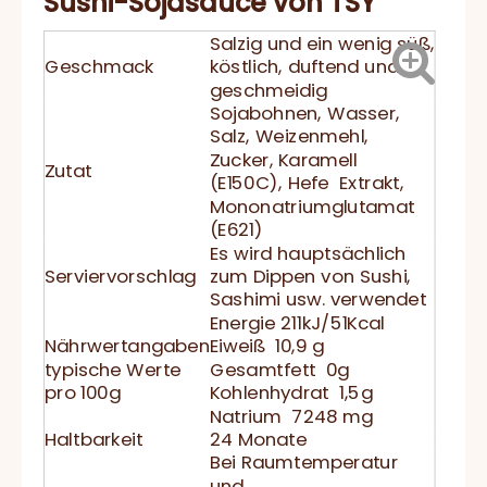
Sushi-Sojasauce von TSY
Salzig und ein wenig süß,
Geschmack
köstlich, duftend und
geschmeidig
Sojabohnen, Wasser,
Salz, Weizenmehl,
Zucker, Karamell
Zutat
(E150C), Hefe Extrakt,
Mononatriumglutamat
(E621)
Es wird hauptsächlich
Serviervorschlag
zum Dippen von Sushi,
Sashimi usw. verwendet
Energie 211kJ/51Kcal
Nährwertangaben
Eiweiß 10,9 g
typische Werte
Gesamtfett 0g
pro 100g
Kohlenhydrat 1,5g
Natrium 7248 mg
Haltbarkeit
24 Monate
Bei Raumtemperatur
und