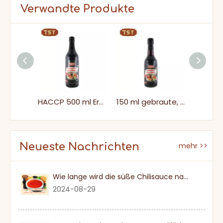
Verwandte Produkte
250 ml Familiengröße Wasabi Nicht-GMO-japanische Sushi-Sojasauce zum Kochen
HACCP 500 ml Erschwingliche Umami Japanische Sushi -Sojasauce zum Eintauchen
150 ml gebraute, salzige japanische Sushi-Sojasauce in Miniflaschen
Neueste Nachrichten
mehr >>
Wie lange wird die süße Chilisauce nach einmal eröffnet?
2024-08-29