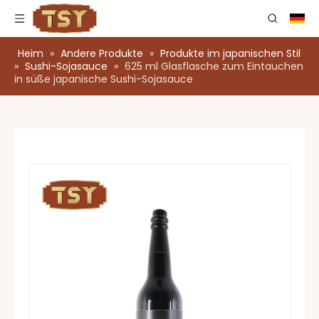
Heim
»
Andere Produkte
»
Produkte im japanischen Stil
»
Sushi-Sojasauce
»
625 ml Glasflasche zum Eintauchen
in süße japanische Sushi-Sojasauce