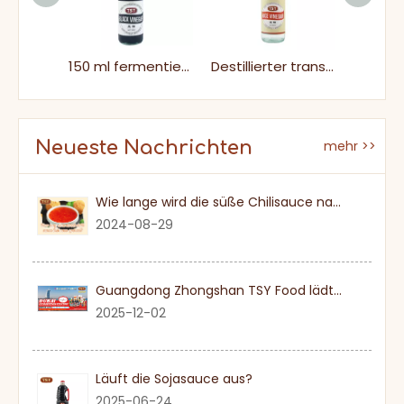
150 ml fermentierter natürlicher schwarzer Reisessig
150 ml fermentierter natürlicher schwarzer Reisessig
Destillierter transparenter flüssiger weißer Reisessig für asiatische Rezepte
Neueste Nachrichten
mehr >>
Wie lange wird die süße Chilisauce nach einmal eröffnet?
2024-08-29
Guangdong Zhongshan TSY Food lädt Sie herzlich ein, die Dubai Gulfood Exhibition 2026 zu besuchen
2025-12-02
Läuft die Sojasauce aus?
2025-06-24