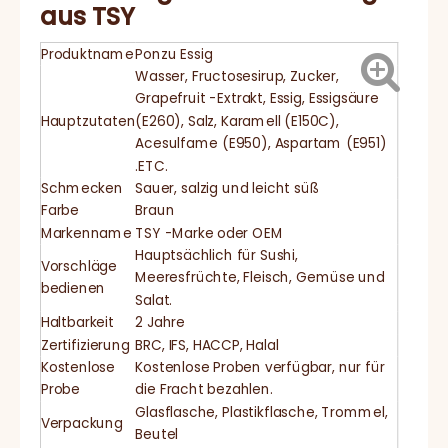
aus TSY
Produktname
Ponzu Essig
Wasser, Fructosesirup, Zucker,
Grapefruit -Extrakt, Essig, Essigsäure
Hauptzutaten
(E260), Salz, Karamell (E150C),
Acesulfame (E950), Aspartam (E951)
.ETC.
Schmecken
Sauer, salzig und leicht süß
Farbe
Braun
Markenname
TSY -Marke oder OEM
Hauptsächlich für Sushi,
Vorschläge
Meeresfrüchte, Fleisch, Gemüse und
bedienen
Salat.
Haltbarkeit
2 Jahre
Zertifizierung
BRC, IFS, HACCP, Halal
Kostenlose
Kostenlose Proben verfügbar, nur für
Probe
die Fracht bezahlen.
Glasflasche, Plastikflasche, Trommel,
Verpackung
Beutel