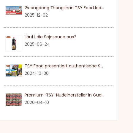
Guangdong Zhongshan TSY Food lädt Sie herzlich ein, die Dubai Gulfood Exhibition 2026 zu besuchen
2025-12-02
Läuft die Sojasauce aus?
2025-06-24
TSY Food präsentiert authentische Sojasauce auf der SIAL PARIS 2024
2024-10-30
Premium-TSY-Nudelhersteller in Guangdong
2026-04-10