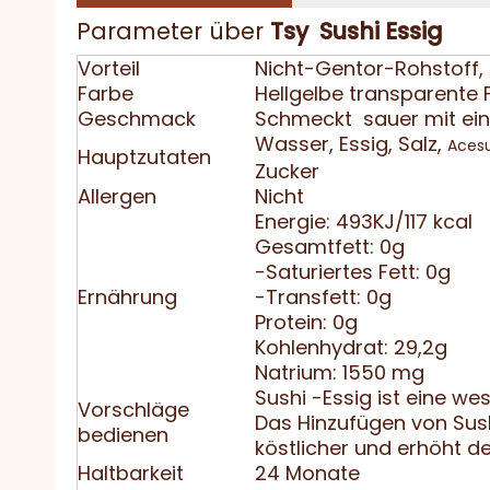
Parameter über
Tsy
Sushi Essig
Vorteil
Nicht-Gentor-Rohstoff
Farbe
Hellgelbe transparente F
Geschmack
Schmeckt sauer mit ei
Wasser, Essig, Salz,
Aces
Hauptzutaten
Zucker
Allergen
Nicht
Energie: 493KJ/117 kcal
Gesamtfett: 0g
-Saturiertes Fett: 0g
Ernährung
-Transfett: 0g
Protein: 0g
Kohlenhydrat: 29,2g
Natrium: 1550 mg
Sushi -Essig ist eine we
Vorschläge
Das Hinzufügen von Sush
bedienen
köstlicher und erhöht de
Haltbarkeit
24 Monate