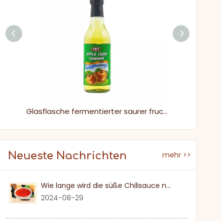
200 ml Restaurantstil Gluten kostenlos saurer Sushi Essig zum Eintauchen
Glasflasche fermentierter saurer fruchtiger Apfelessig fermentiert
Neueste Nachrichten
mehr >>
Wie lange wird die süße Chilisauce nach einmal eröffnet?
2024-08-29