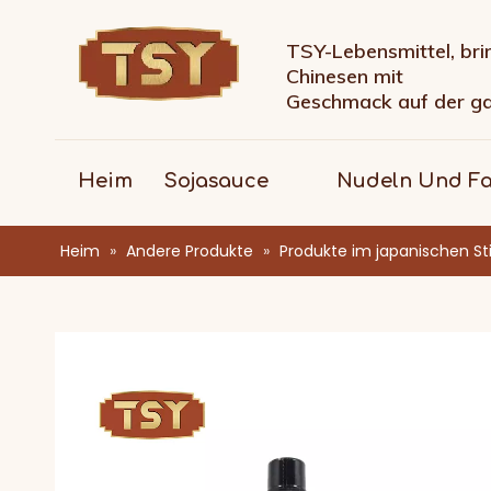
TSY-Lebensmittel, bri
Chinesen mit
Geschmack auf der g
Heim
Sojasauce
Nudeln Und F
Heim
»
Andere Produkte
»
Produkte im japanischen Sti