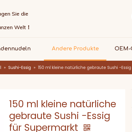
ngen Sie die
anzen Welt！
adennudeln
Andere Produkte
OEM-G
l
»
Sushi-Essig
»
150 ml kleine natürliche gebraute Sushi -Essi
150 ml kleine natürliche
gebraute Sushi -Essig
für Supermarkt