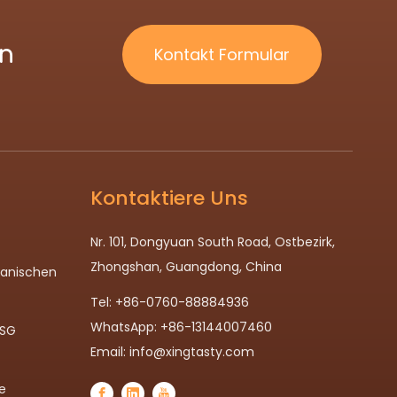
ln
Kontakt Formular
Kontaktiere Uns
Nr. 101, Dongyuan South Road, Ostbezirk,
Zhongshan, Guangdong, China
panischen
Tel: +86-0760-88884936
WhatsApp: +86-13144007460
MSG
Email:
info@xingtasty.com
e