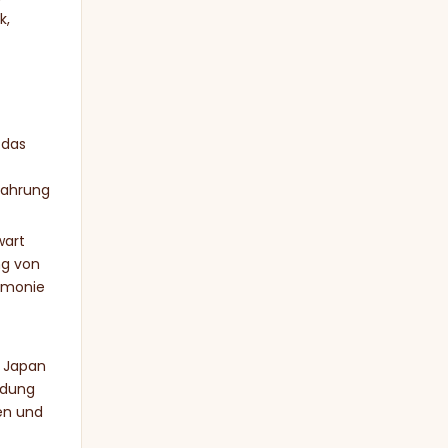
k,
 das
Nahrung
wart
ng von
armonie
n Japan
ndung
en und