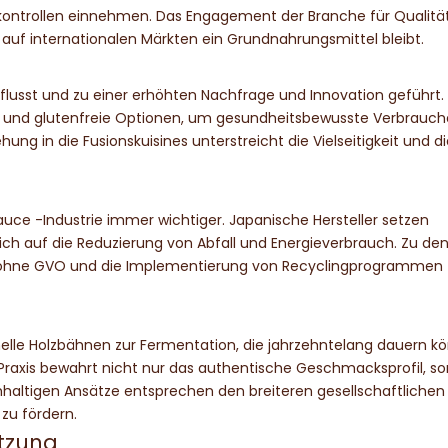
kontrollen einnehmen. Das Engagement der Branche für Qualität
 auf internationalen Märkten ein Grundnahrungsmittel bleibt.
flusst und zu einer erhöhten Nachfrage und Innovation geführt.
um- und glutenfreie Optionen, um gesundheitsbewusste Verbrauch
ng in die Fusionskuisines unterstreicht die Vielseitigkeit und d
auce -Industrie immer wichtiger. Japanische Hersteller setzen
ch auf die Reduzierung von Abfall und Energieverbrauch. Zu de
n ohne GVO und die Implementierung von Recyclingprogrammen 
lle Holzbähnen zur Fermentation, die jahrzehntelang dauern k
 Praxis bewahrt nicht nur das authentische Geschmacksprofil, s
haltigen Ansätze entsprechen den breiteren gesellschaftlichen
zu fördern.
ätzung