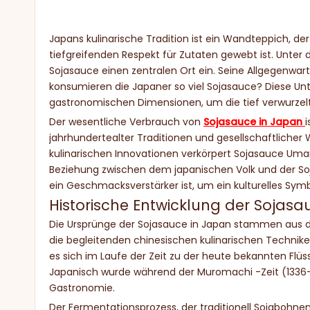
Japans kulinarische Tradition ist ein Wandteppich, d
tiefgreifenden Respekt für Zutaten gewebt ist. Unter
Sojasauce einen zentralen Ort ein. Seine Allgegenwar
konsumieren die Japaner so viel Sojasauce? Diese Unt
gastronomischen Dimensionen, um die tief verwurzelt
Der wesentliche Verbrauch von
Sojasauce in Japan
jahrhundertealter Traditionen und gesellschaftlicher
kulinarischen Innovationen verkörpert Sojasauce Um
Beziehung zwischen dem japanischen Volk und der Soj
ein Geschmacksverstärker ist, um ein kulturelles Sym
Historische Entwicklung der Sojasa
Die Ursprünge der Sojasauce in Japan stammen aus d
die begleitenden chinesischen kulinarischen Technike
es sich im Laufe der Zeit zu der heute bekannten Flü
Japanisch wurde während der Muromachi -Zeit (1336–1
Gastronomie.
Der Fermentationsprozess, der traditionell Sojabohne