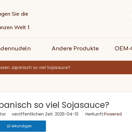
ngen Sie die
anzen Welt！
adennudeln
Andere Produkte
OEM-G
sen Japanisch so viel Sojasauce?
anisch so viel Sojasauce?
tor veröffentlichen Zeit: 2025-04-13 Herkunft:
Powered
erkundigen