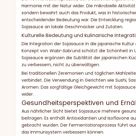
Harmonie mit der Natur wider. Die mikrobielle Aktivi
sondern bewahrt auch das Produkt, was in historisc
entscheidender Bedeutung war. Die Entwicklung regio
Sojasauce an lokale Geschmäcker und Zutaten.
Kulturelle Bedeutung und kulinarische Integrat
Die Integration der Sojasauce in die japanische Kultur
Konzept von
Wabi-Sabi
und schätzt die Schönheit in
Sojasauce ergänzen die Subtilität der japanischen Kü
zu verbessern, nicht zu überwältigen.
Bei traditionellen Zeremonien und täglichen Mahlzeit
verbindet. Die Verwendung in Gerichten wie Sushi, Sa
Aromen. Das sorgfältige Gleichgewicht mit Sojasauce 
wider.
Gesundheitsperspektiven und Ern
Aus nährlicher Sicht bietet Sojasauce mehrere gesundh
beitragen. Es enthält Antioxidantien und Isoflavone a
gebracht wurden. Der Fermentationsprozess führt auc
das Immunsystem verbessern können.