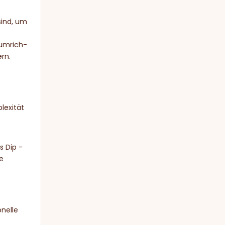
sind, um
iumrich-
rn.
lexität
s Dip -
e
onelle