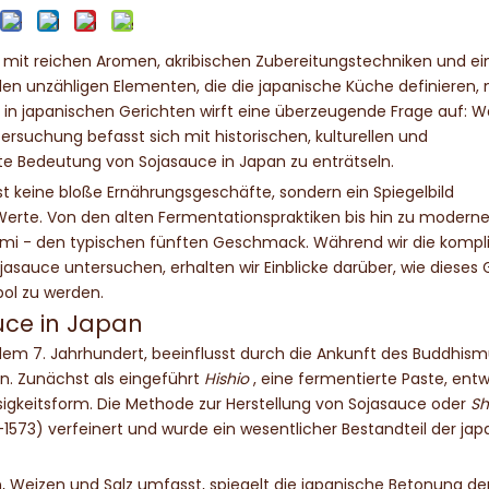
er mit reichen Aromen, akribischen Zubereitungstechniken und e
 den unzähligen Elementen, die die japanische Küche definieren,
t in japanischen Gerichten wirft eine überzeugende Frage auf: 
ersuchung befasst sich mit historischen, kulturellen und
e Bedeutung von Sojasauce in Japan zu enträtseln.
ist keine bloße Ernährungsgeschäfte, sondern ein Spiegelbild
 Werte. Von den alten Fermentationspraktiken bis hin zu modern
ami - den typischen fünften Geschmack. Während wir die kompli
asauce untersuchen, erhalten wir Einblicke darüber, wie dieses
bol zu werden.
uce in Japan
em 7. Jahrhundert, beeinflusst durch die Ankunft des Buddhis
n. Zunächst als eingeführt
Hishio
, eine fermentierte Paste, entw
ssigkeitsform. Die Methode zur Herstellung von Sojasauce oder
S
573) verfeinert und wurde ein wesentlicher Bestandteil der ja
n, Weizen und Salz umfasst, spiegelt die japanische Betonung de