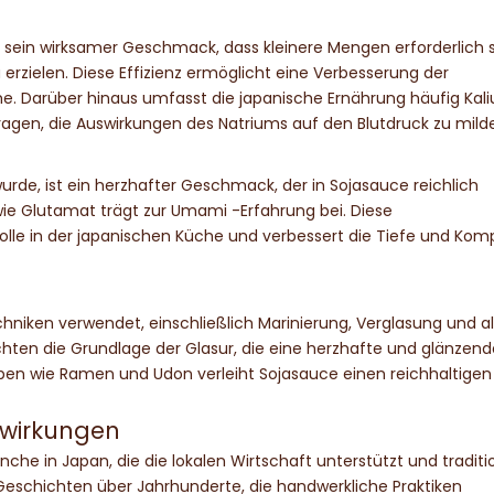
 sein wirksamer Geschmack, dass kleinere Mengen erforderlich 
rzielen. Diese Effizienz ermöglicht eine Verbesserung der
Darüber hinaus umfasst die japanische Ernährung häufig Kal
agen, die Auswirkungen des Natriums auf den Blutdruck zu milde
de, ist ein herzhafter Geschmack, der in Sojasauce reichlich
ie Glutamat trägt zur Umami -Erfahrung bei. Diese
le in der japanischen Küche und verbessert die Tiefe und Komp
niken verwendet, einschließlich Marinierung, Verglasung und al
ichten die Grundlage der Glasur, die eine herzhafte und glänzend
pen wie Ramen und Udon verleiht Sojasauce einen reichhaltigen
uswirkungen
che in Japan, die die lokalen Wirtschaft unterstützt und traditi
schichten über Jahrhunderte, die handwerkliche Praktiken