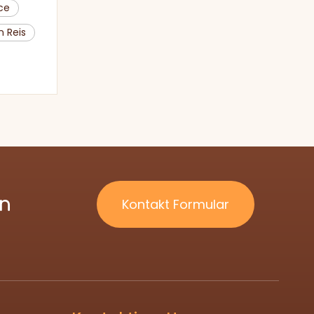
ce
n Reis
ln
Kontakt Formular