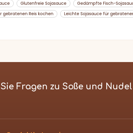
sauce
Glutenfreie Sojasauce
Gedämpfte Fisch-Sojasau
ür gebratenen Reis kochen
Leichte Sojasauce für gebratene
n Sie Fragen zu Soße und Nude