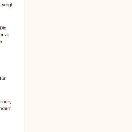
 sorgt
 Die
er zu
ie
n
für
önnen,
ondern