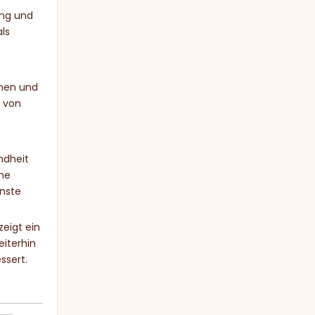
ung und
ls
omen und
l von
ndheit
che
ünste
zeigt ein
iterhin
ssert.