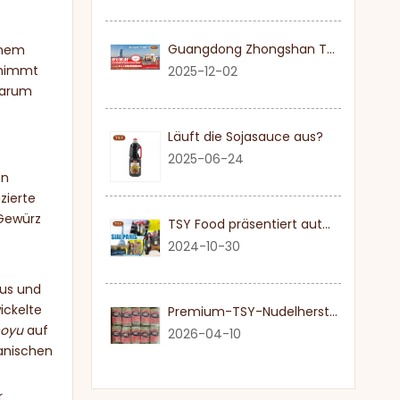
Guangdong Zhongshan TSY Food lädt Sie herzlich ein, die Dubai Gulfood Exhibition 2026 zu besuchen
inem
 nimmt
2025-12-02
Warum
Läuft die Sojasauce aus?
2025-06-24
en
zierte
 Gewürz
TSY Food präsentiert authentische Sojasauce auf der SIAL PARIS 2024
2024-10-30
mus und
ickelte
Premium-TSY-Nudelhersteller in Guangdong
hoyu
auf
2026-04-10
panischen
r