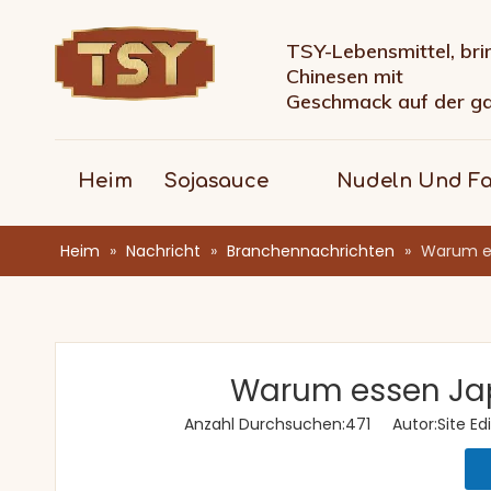
TSY-Lebensmittel, bri
Chinesen mit
Geschmack auf der g
Heim
Sojasauce
Nudeln Und F
Heim
»
Nachricht
»
Branchennachrichten
»
Warum es
Warum essen Jap
Anzahl Durchsuchen:
471
Autor:Site Edi