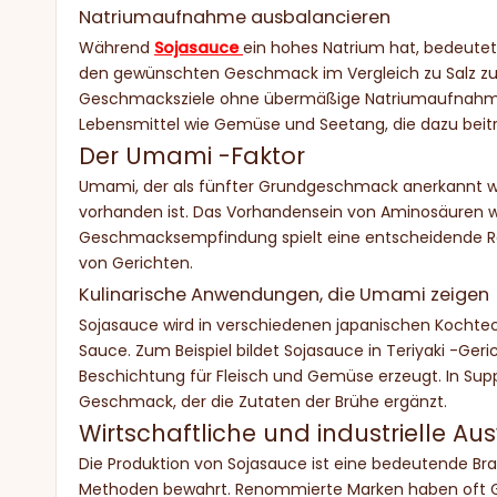
Natriumaufnahme ausbalancieren
Während
Sojasauce
ein hohes Natrium hat, bedeutet
den gewünschten Geschmack im Vergleich zu Salz zu e
Geschmacksziele ohne übermäßige Natriumaufnahme. 
Lebensmittel wie Gemüse und Seetang, die dazu beitr
Der Umami -Faktor
Umami, der als fünfter Grundgeschmack anerkannt wur
vorhanden ist. Das Vorhandensein von Aminosäuren w
Geschmacksempfindung spielt eine entscheidende Rol
von Gerichten.
Kulinarische Anwendungen, die Umami zeigen
Sojasauce wird in verschiedenen japanischen Kochtech
Sauce. Zum Beispiel bildet Sojasauce in Teriyaki -Ger
Beschichtung für Fleisch und Gemüse erzeugt. In Sup
Geschmack, der die Zutaten der Brühe ergänzt.
Wirtschaftliche und industrielle A
Die Produktion von Sojasauce ist eine bedeutende Bran
Methoden bewahrt. Renommierte Marken haben oft Ge