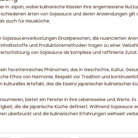
ter in Japan, wobei kulinarische Klassen ihre angemessene Nutz
erschiedenen Arten von Sojasauce und deren Anwendungen gilt a
als auch für Hausköche.
n Sojasaucenverkostungen Einzelpersonen, die nuancierten Ar
Inhaltsstoffe und Produktionsmethoden tragen zu einer Vielzah
Wertschätzung von Sojasauce als komplexe und raffinierte Zutat.
t ein facettenreiches Phänomen, das in Geschichte, Kultur, Gesu
nische Ethos von Harmonie, Respekt vor Tradition und kontinuierli
in kulturelles Artefakt, das die Essenz japanischer kulinarischer K
sumieren, bietet ein Fenster in ihre Lebensweise und Werte. Es 
eit, die die japanische Küche definiert. Während Sojasauce we
uren überbrückt und die kulinarischen Erfahrungen weltweit verbe