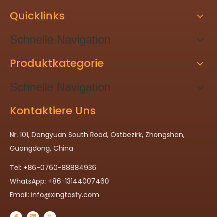
Quicklinks
Schnelle Navigation
Produktkategorie
Schnelle Navigation
Kontaktiere Uns
Nr. 101, Dongyuan South Road, Ostbezirk, Zhongshan,
Guangdong, China
Tel: +86-0760-88884936
WhatsApp: +86-13144007460
Email:
info@xingtasty.com