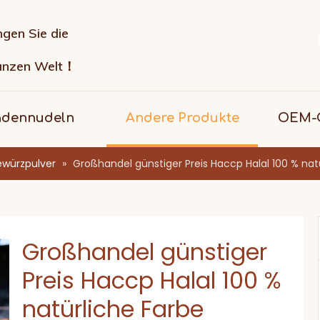
ngen Sie die
anzen Welt！
adennudeln
Andere Produkte
OEM-G
würzpulver
»
Großhandel günstiger Preis Haccp Halal 100 % nat
Großhandel günstiger
Preis Haccp Halal 100 %
natürliche Farbe