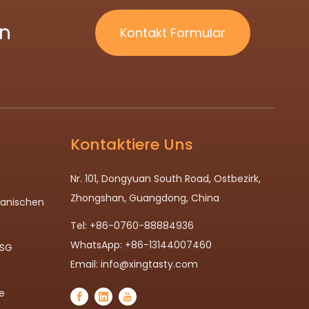
ln
Kontakt Formular
Kontaktiere Uns
Nr. 101, Dongyuan South Road, Ostbezirk,
Zhongshan, Guangdong, China
panischen
Tel: +86-0760-88884936
WhatsApp: +86-13144007460
MSG
Email:
info@xingtasty.com
e