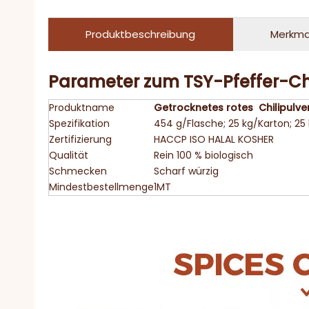
Produktbeschreibung
Merkma
Parameter zum TSY-Pfeffer-Ch
Produktname
Getrocknetes rotes
Chilipulve
Spezifikation
454 g/Flasche; 25 kg/Karton; 25
Zertifizierung
HACCP ISO HALAL KOSHER
Qualität
Rein 100 % biologisch
Schmecken
Scharf würzig
Mindestbestellmenge
1MT