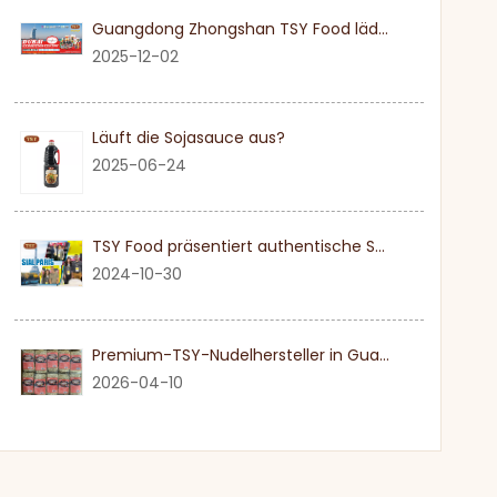
Guangdong Zhongshan TSY Food lädt Sie herzlich ein, die Dubai Gulfood Exhibition 2026 zu besuchen
2025-12-02
Läuft die Sojasauce aus?
2025-06-24
TSY Food präsentiert authentische Sojasauce auf der SIAL PARIS 2024
2024-10-30
Premium-TSY-Nudelhersteller in Guangdong
2026-04-10