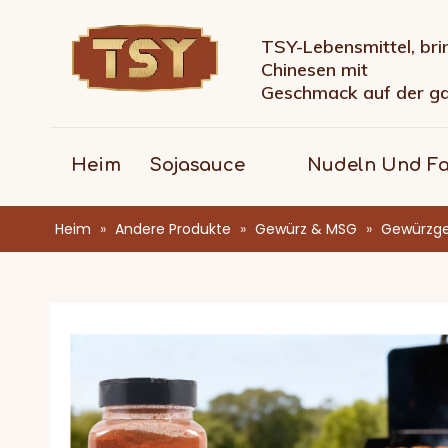
TSY-Lebensmittel, bri
Chinesen mit
Geschmack auf der g
Heim
Sojasauce
Nudeln Und F
Heim
»
Andere Produkte
»
Gewürz & MSG
»
Gewürzge